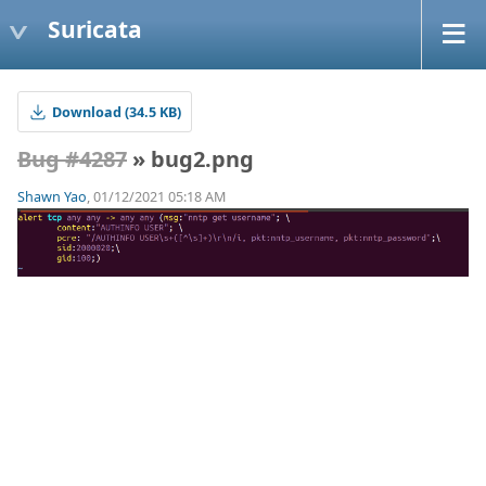
Suricata
Download (34.5 KB)
Bug #4287
» bug2.png
Shawn Yao
, 01/12/2021 05:18 AM