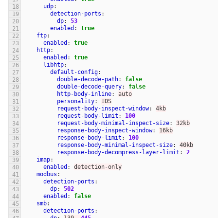
udp
:
detection-ports
:
dp
:
53
enabled
:
true
ftp
:
enabled
:
true
http
:
enabled
:
true
libhtp
:
default-config
:
double-decode-path
:
false
double-decode-query
:
false
http-body-inline
:
auto
personality
:
IDS
request-body-inspect-window
:
4kb
request-body-limit
:
100
request-body-minimal-inspect-size
:
32kb
response-body-inspect-window
:
16kb
response-body-limit
:
100
response-body-minimal-inspect-size
:
40kb
response-body-decompress-layer-limit
:
2
imap
:
enabled
:
detection-only
modbus
:
detection-ports
:
dp
:
502
enabled
:
false
smb
:
detection-ports
: