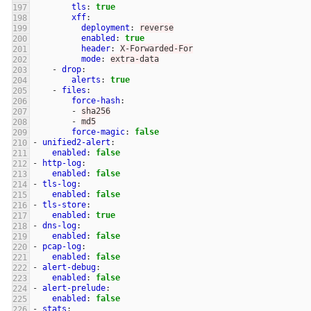
tls
:
true
xff
:
deployment
:
reverse
enabled
:
true
header
:
X-Forwarded-For
mode
:
extra-data
-
drop
:
alerts
:
true
-
files
:
force-hash
:
-
sha256
-
md5
force-magic
:
false
-
unified2-alert
:
enabled
:
false
-
http-log
:
enabled
:
false
-
tls-log
:
enabled
:
false
-
tls-store
:
enabled
:
true
-
dns-log
:
enabled
:
false
-
pcap-log
:
enabled
:
false
-
alert-debug
:
enabled
:
false
-
alert-prelude
:
enabled
:
false
-
stats
: