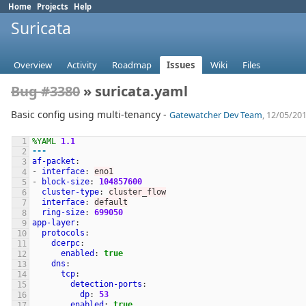
Home
Projects
Help
Suricata
Overview
Activity
Roadmap
Issues
Wiki
Files
Bug #3380
» suricata.yaml
Basic config using multi-tenancy -
Gatewatcher Dev Team
, 12/05/20
%YAML
1.1
---
af-packet
:
-
interface
:
eno1
-
block-size
:
104857600
cluster-type
:
cluster_flow
interface
:
default
ring-size
:
699050
app-layer
:
protocols
:
dcerpc
:
enabled
:
true
dns
:
tcp
:
detection-ports
:
dp
:
53
enabled
:
true