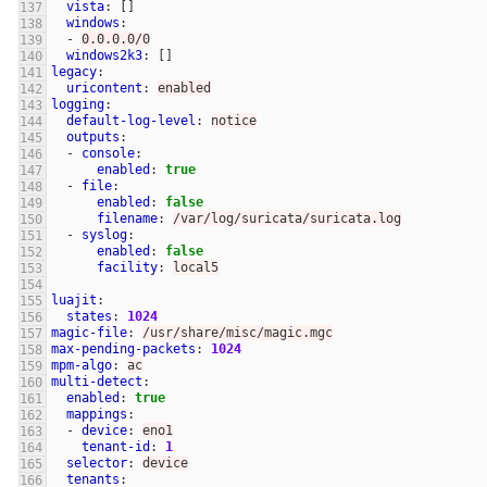
vista
:
[]
windows
:
-
0.0.0.0/0
windows2k3
:
[]
legacy
:
uricontent
:
enabled
logging
:
default-log-level
:
notice
outputs
:
-
console
:
enabled
:
true
-
file
:
enabled
:
false
filename
:
/var/log/suricata/suricata.log
-
syslog
:
enabled
:
false
facility
:
local5
luajit
:
states
:
1024
magic-file
:
/usr/share/misc/magic.mgc
max-pending-packets
:
1024
mpm-algo
:
ac
multi-detect
:
enabled
:
true
mappings
:
-
device
:
eno1
tenant-id
:
1
selector
:
device
tenants
: