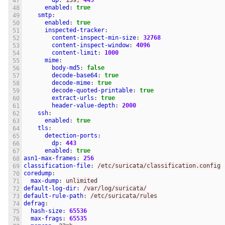
dp
:
139, 
445
enabled
:
true
smtp
:
enabled
:
true
inspected-tracker
:
content-inspect-min-size
:
32768
content-inspect-window
:
4096
content-limit
:
1000
mime
:
body-md5
:
false
decode-base64
:
true
decode-mime
:
true
decode-quoted-printable
:
true
extract-urls
:
true
header-value-depth
:
2000
ssh
:
enabled
:
true
tls
:
detection-ports
:
dp
:
443
enabled
:
true
asn1-max-frames
:
256
classification-file
:
/etc/suricata/classification.config
coredump
:
max-dump
:
unlimited
default-log-dir
:
/var/log/suricata/
default-rule-path
:
/etc/suricata/rules
defrag
:
hash-size
:
65536
max-frags
:
65535