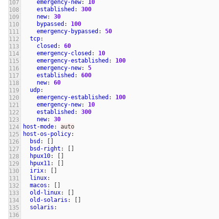
emergency-new
:
10
established
:
300
new
:
30
bypassed
:
100
emergency-bypassed
:
50
tcp
:
closed
:
60
emergency-closed
:
10
emergency-established
:
100
emergency-new
:
5
established
:
600
new
:
60
udp
:
emergency-established
:
100
emergency-new
:
10
established
:
300
new
:
30
host-mode
:
auto
host-os-policy
:
bsd
:
[]
bsd-right
:
[]
hpux10
:
[]
hpux11
:
[]
irix
:
[]
linux
:
macos
:
[]
old-linux
:
[]
old-solaris
:
[]
solaris
: