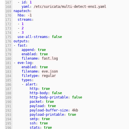
-
id
:
1
yaml
:
/etc/suricata/multi-detect-eno1.yaml
napatech
:
hba
:
-1
streams
:
-
1
-
2
-
3
use-all-streams
:
false
outputs
:
-
fast
:
append
:
true
enabled
:
true
filename
:
fast.log
-
eve-log
:
enabled
:
true
filename
:
eve.json
filetype
:
regular
types
:
-
alert
:
http
:
true
http-body
:
false
http-body-printable
:
false
packet
:
true
payload
:
true
payload-buffer-size
:
4kb
payload-printable
:
true
smtp
:
true
ssh
:
true
stats
:
true