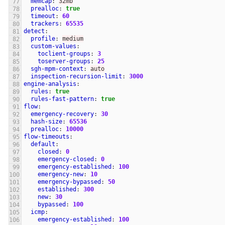
memcap
:
32mb
prealloc
:
true
timeout
:
60
trackers
:
65535
detect
:
profile
:
medium
custom-values
:
toclient-groups
:
3
toserver-groups
:
25
sgh-mpm-context
:
auto
inspection-recursion-limit
:
3000
engine-analysis
:
rules
:
true
rules-fast-pattern
:
true
flow
:
emergency-recovery
:
30
hash-size
:
65536
prealloc
:
10000
flow-timeouts
:
default
:
closed
:
0
emergency-closed
:
0
emergency-established
:
100
emergency-new
:
10
emergency-bypassed
:
50
established
:
300
new
:
30
bypassed
:
100
icmp
:
emergency-established
:
100